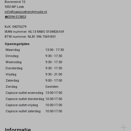
Boveneind 15
9351AP Leek
info@capiscetrendymode.nl
☎️0594-513853
KvK: 04076279
IBAN nummer: NL13 RABO 0104826169
BTW nummer: NL81 396 7569 B01
Openingstijden
Maandag
13:00 - 17:30
Dinsdag
9:30 - 17:30
Woensdag
9:30 - 17:30
Donderdag
9:30 - 17:30
Vrijdag
9:30 - 21:00
Zaterdag
9:00 - 17:00
Zondag
Gesloten
Capisce outlet woensdag
13:00-17:00
Capisce outlet donderdag
10:00-17:00
Capisce outlet vrijdag
10:00-17:00
Capisce outlet zaterdag
10:00-17:00
Informatie