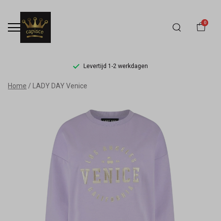
0
Levertijd 1-2 werkdagen
LADY
Home
LADY DAY Venice
DAY
Venice
-
Capisce
Mode