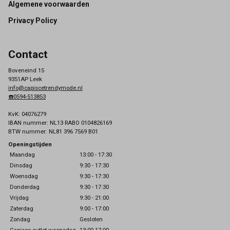
Footer
Algemene voorwaarden
Privacy Policy
Contact
Boveneind 15
9351AP Leek
info@capiscetrendymode.nl
☎️0594-513853
KvK: 04076279
IBAN nummer: NL13 RABO 0104826169
BTW nummer: NL81 396 7569 B01
Openingstijden
Maandag
13:00 - 17:30
Dinsdag
9:30 - 17:30
Woensdag
9:30 - 17:30
Donderdag
9:30 - 17:30
Vrijdag
9:30 - 21:00
Zaterdag
9:00 - 17:00
Zondag
Gesloten