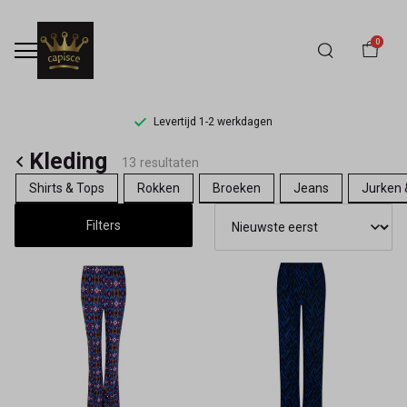
0
Levertijd 1-2 werkdagen
Kleding
Kleding
13 resultaten
-
Shirts & Tops
Rokken
Broeken
Jeans
Jurken 
Capisce
Filters
Mode