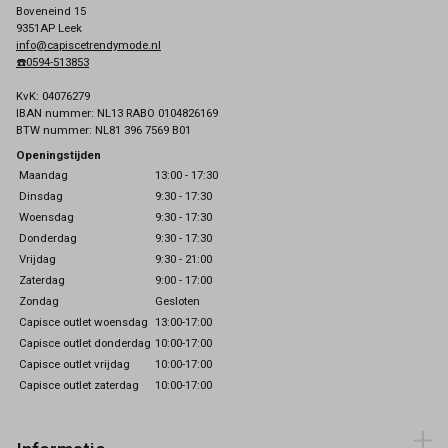
Boveneind 15
9351AP Leek
info@capiscetrendymode.nl
☎️0594-513853
KvK: 04076279
IBAN nummer: NL13 RABO 0104826169
BTW nummer: NL81 396 7569 B01
Openingstijden
Maandag
13:00 - 17:30
Dinsdag
9:30 - 17:30
Woensdag
9:30 - 17:30
Donderdag
9:30 - 17:30
Vrijdag
9:30 - 21:00
Zaterdag
9:00 - 17:00
Zondag
Gesloten
Capisce outlet woensdag
13:00-17:00
Capisce outlet donderdag
10:00-17:00
Capisce outlet vrijdag
10:00-17:00
Capisce outlet zaterdag
10:00-17:00