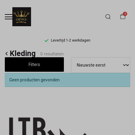
0
Levertijd 1-2 werkdagen
Kleding
Kleding
0 resultaten
-
Filters
Capisce
Geen producten gevonden
Mode