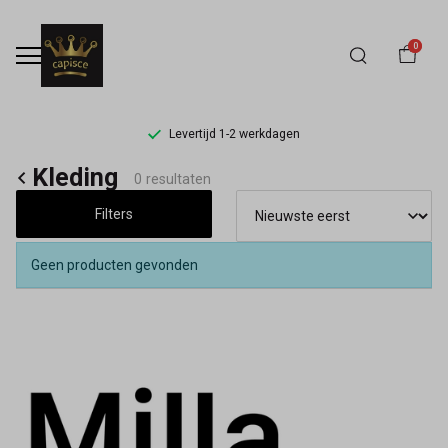
0
Levertijd 1-2 werkdagen
Kleding
Kleding
0 resultaten
-
Filters
Capisce
Geen producten gevonden
Mode