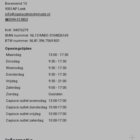
Boveneind 15
9351AP Leek
info@capiscetrendymode.nl
☎️0594-513853
KvK: 04076279
IBAN nummer: NL13 RABO 0104826169
BTW nummer: NL81 396 7569 B01
Openingstijden
Maandag
13:00 - 17:30
Dinsdag
9:30 - 17:30
Woensdag
9:30 - 17:30
Donderdag
9:30 - 17:30
Vrijdag
9:30 - 21:00
Zaterdag
9:00 - 17:00
Zondag
Gesloten
Capisce outlet woensdag
13:00-17:00
Capisce outlet donderdag
10:00-17:00
Capisce outlet vrijdag
10:00-17:00
Capisce outlet zaterdag
10:00-17:00