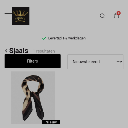
0
Levertijd 1-2 werkdagen
Sjaals
Sjaals
1 resultaten
-
Filters
Capisce
Mode
Nieuw