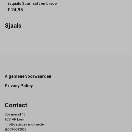
Esqualo Scarf soft embrace
€ 24,95
Sjaals
Footer
Algemene voorwaarden
Privacy Policy
Contact
Boveneind 15
9351AP Leek
info@capiscetrendymode.nl
☎️0594-513853