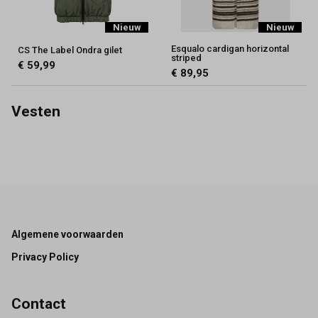
Nieuw
Nieuw
Esqualo cardigan horizontal
CS The Label Ondra gilet
striped
€ 59,99
€ 89,95
Vesten
Footer
Algemene voorwaarden
Privacy Policy
Contact