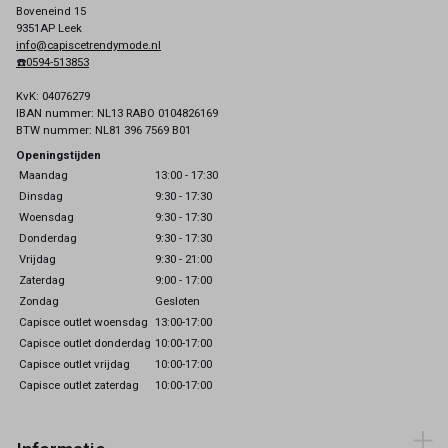
Boveneind 15
9351AP Leek
info@capiscetrendymode.nl
☎️0594-513853
KvK: 04076279
IBAN nummer: NL13 RABO 0104826169
BTW nummer: NL81 396 7569 B01
Openingstijden
Maandag
13:00 - 17:30
Dinsdag
9:30 - 17:30
Woensdag
9:30 - 17:30
Donderdag
9:30 - 17:30
Vrijdag
9:30 - 21:00
Zaterdag
9:00 - 17:00
Zondag
Gesloten
Capisce outlet woensdag
13:00-17:00
Capisce outlet donderdag
10:00-17:00
Capisce outlet vrijdag
10:00-17:00
Capisce outlet zaterdag
10:00-17:00