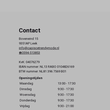
Contact
Boveneind 15
9351AP Leek
info@capiscetrendymode.nl
☎️0594-513853
KvK: 04076279
IBAN nummer: NL13 RABO 0104826169
BTW nummer: NL81 396 7569 B01
Openingstijden
Maandag
13:00 - 17:30
Dinsdag
9:30 - 17:30
Woensdag
9:30 - 17:30
Donderdag
9:30 - 17:30
Vrijdag
9:30 - 21:00