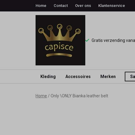
Home
Contact
Over ons
Klantenservice
Gratis verzending van
Kleding
Accessoires
Merken
Sa
\ONLY
Home
Only \ONLY Bianka leather belt
Bianka
leather
belt