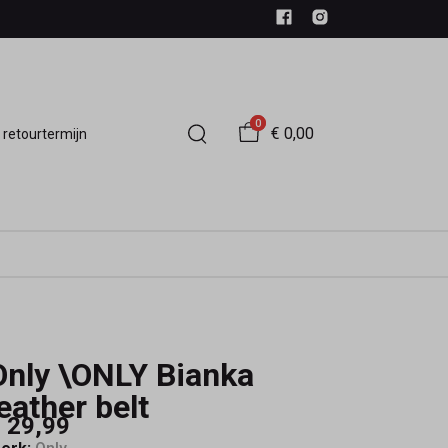
0
€ 0,00
 retourtermijn
Only \ONLY Bianka
leather belt
 29,99