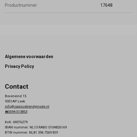
Productnummer
17648
Footer
Algemene voorwaarden
Privacy Policy
Contact
Boveneind 15
9351AP Leek
info@capiscetrendymode.nl
☎️0594-513853
KvK: 04076279
IBAN nummer: NL13 RABO 0104826169
BTW nummer: NL81 396 7569 B01