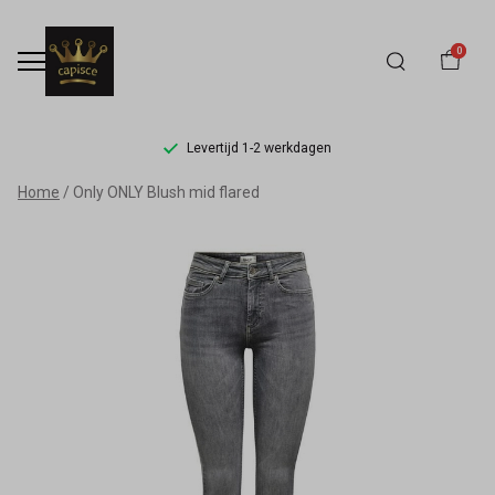
0
Levertijd 1-2 werkdagen
ONLY
Home
Only ONLY Blush mid flared
Blush
mid
flared
-
Capisce
Mode