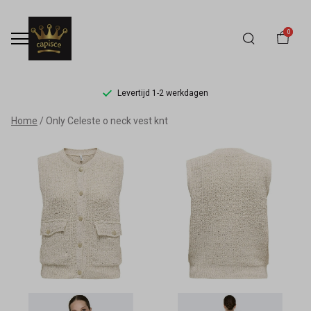
0
Levertijd 1-2 werkdagen
Only
Home
Only Celeste o neck vest knt
Celeste
o
neck
vest
knt
-