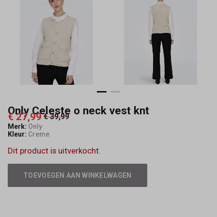
Capisce
Mode
Only Celeste o neck vest knt
€ 27,99
€ 39,99
Merk:
Only
Kleur:
Creme
Dit product is uitverkocht.
TOEVOEGEN AAN WINKELWAGEN