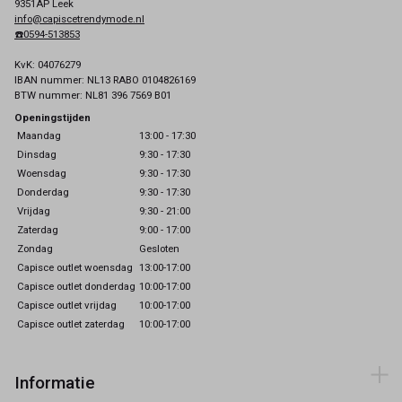
9351AP Leek
info@capiscetrendymode.nl
☎️0594-513853
KvK: 04076279
IBAN nummer: NL13 RABO 0104826169
BTW nummer: NL81 396 7569 B01
Openingstijden
Maandag
13:00 - 17:30
Dinsdag
9:30 - 17:30
Woensdag
9:30 - 17:30
Donderdag
9:30 - 17:30
Vrijdag
9:30 - 21:00
Zaterdag
9:00 - 17:00
Zondag
Gesloten
Capisce outlet woensdag
13:00-17:00
Capisce outlet donderdag
10:00-17:00
Capisce outlet vrijdag
10:00-17:00
Capisce outlet zaterdag
10:00-17:00
Informatie