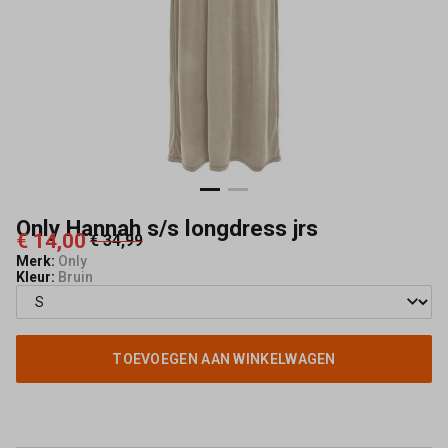
Mode
Only Hannah s/s longdress jrs
€ 14,00
€ 34,99
Merk:
Only
Kleur:
Bruin
TOEVOEGEN AAN WINKELWAGEN