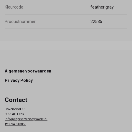
Kleurcode
feather gray
Productnummer
22535
Footer
Algemene voorwaarden
Privacy Policy
Contact
Boveneind 15
9351AP Leek
info@capiscetrendymode.nl
☎️0594-513853