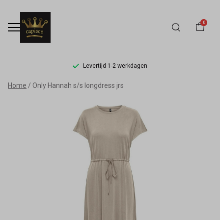
0
Levertijd 1-2 werkdagen
Only
Home
Only Hannah s/s longdress jrs
Hannah
s/s
longdress
jrs
-
Capisce