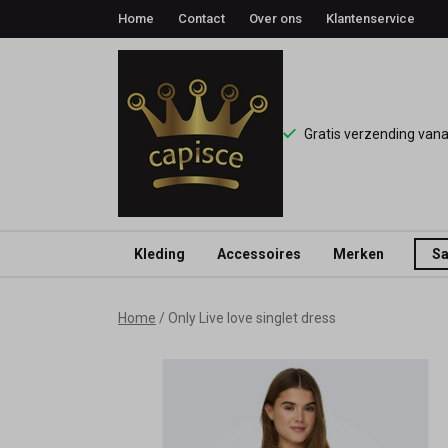
Home
Contact
Over ons
Klantenservice
Gratis verzending van
Kleding
Accessoires
Merken
Sa
Only
Home
Only Live love singlet dress
Live
love
singlet