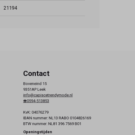
21194
Contact
Boveneind 15
9351AP Leek
info@capiscetrendymode.nl
☎️0594-513853
KvK: 04076279
IBAN nummer: NL13 RABO 0104826169
BTW nummer: NL81 396 7569 B01
Openingstijden