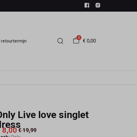
0
€ 0,00
 retourtermijn
Only Live love singlet
dress
 8,00
€ 19,99