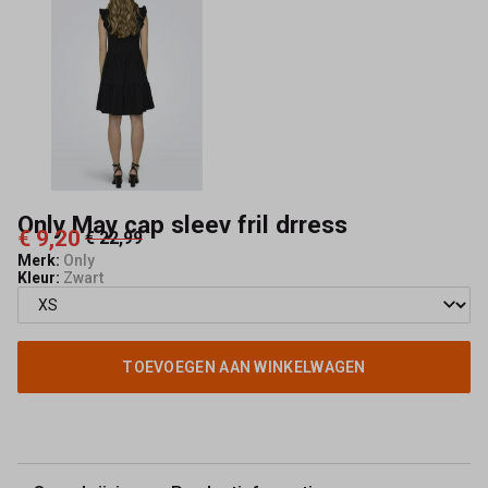
Capisce
Mode
Only May cap sleev fril drress
€ 9,20
€ 22,99
Merk:
Only
Kleur:
Zwart
TOEVOEGEN AAN WINKELWAGEN