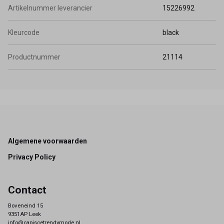
Artikelnummer leverancier
15226992
Kleurcode
black
Productnummer
21114
Footer
Algemene voorwaarden
Privacy Policy
Contact
Boveneind 15
9351AP Leek
info@capiscetrendymode.nl