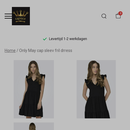
0
Levertijd 1-2 werkdagen
Only
Home
Only May cap sleev fril drress
May
cap
sleev
fril
drress
-