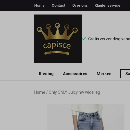
Home
Contact
Over ons
Klantenservice
Gratis verzending van
Kleding
Accessoires
Merken
Sa
Only
Home
Only ONLY Juicy hw wide leg
ONLY
Juicy
hw