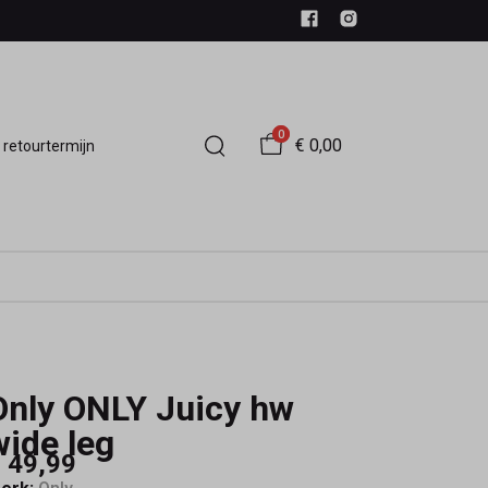
0
€ 0,00
 retourtermijn
Only ONLY Juicy hw
wide leg
 49,99