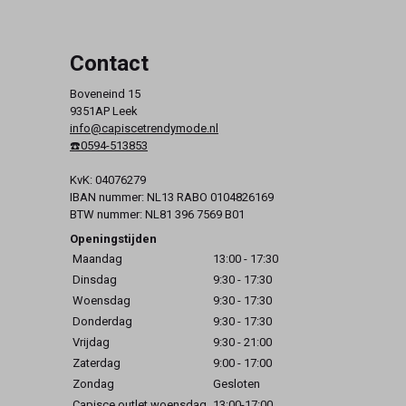
Contact
Boveneind 15
9351AP Leek
info@capiscetrendymode.nl
☎️0594-513853
KvK: 04076279
IBAN nummer: NL13 RABO 0104826169
BTW nummer: NL81 396 7569 B01
Openingstijden
Maandag
13:00 - 17:30
Dinsdag
9:30 - 17:30
Woensdag
9:30 - 17:30
Donderdag
9:30 - 17:30
Vrijdag
9:30 - 21:00
Zaterdag
9:00 - 17:00
Zondag
Gesloten
Capisce outlet woensdag
13:00-17:00