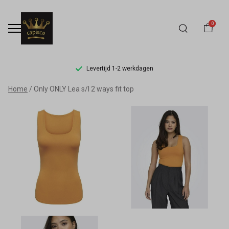
0
Levertijd 1-2 werkdagen
Only
Home
Only ONLY Lea s/l 2 ways fit top
ONLY
Lea
s/l
2
ways
fit