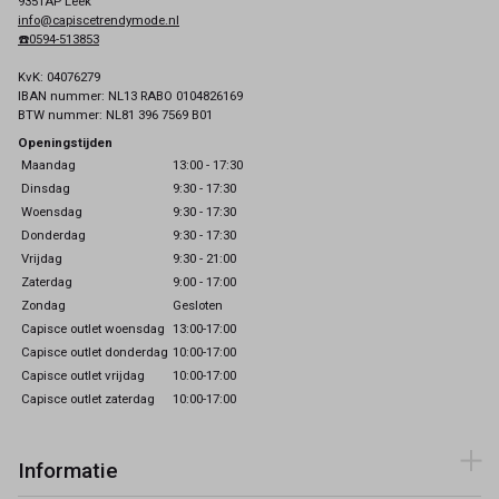
9351AP Leek
info@capiscetrendymode.nl
☎️0594-513853
KvK: 04076279
IBAN nummer: NL13 RABO 0104826169
BTW nummer: NL81 396 7569 B01
Openingstijden
Maandag
13:00 - 17:30
Dinsdag
9:30 - 17:30
Woensdag
9:30 - 17:30
Donderdag
9:30 - 17:30
Vrijdag
9:30 - 21:00
Zaterdag
9:00 - 17:00
Zondag
Gesloten
Capisce outlet woensdag
13:00-17:00
Capisce outlet donderdag
10:00-17:00
Capisce outlet vrijdag
10:00-17:00
Capisce outlet zaterdag
10:00-17:00
Informatie