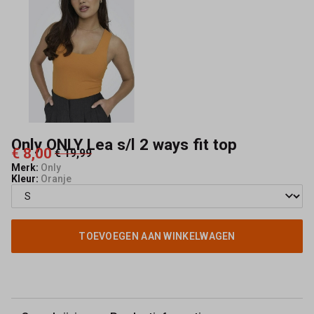
top
-
Capisce
Mode
Only ONLY Lea s/l 2 ways fit top
€ 8,00
€ 19,99
Merk:
Only
Kleur:
Oranje
TOEVOEGEN AAN WINKELWAGEN