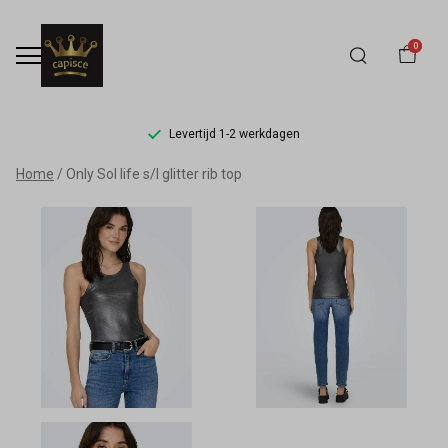
0
Levertijd 1-2 werkdagen
Only
Home
Only Sol life s/l glitter rib top
Sol
life
s/l
glitter
rib
top