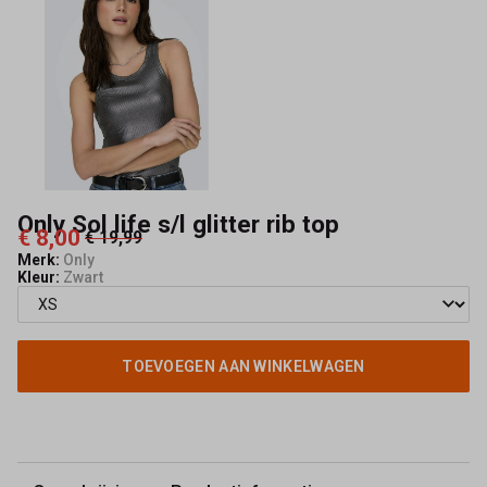
-
Capisce
Mode
Only Sol life s/l glitter rib top
€ 8,00
€ 19,99
Merk:
Only
Kleur:
Zwart
TOEVOEGEN AAN WINKELWAGEN