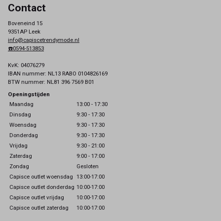
Contact
Boveneind 15
9351AP Leek
info@capiscetrendymode.nl
☎️0594-513853
KvK: 04076279
IBAN nummer: NL13 RABO 0104826169
BTW nummer: NL81 396 7569 B01
Openingstijden
Maandag
13:00 - 17:30
Dinsdag
9:30 - 17:30
Woensdag
9:30 - 17:30
Donderdag
9:30 - 17:30
Vrijdag
9:30 - 21:00
Zaterdag
9:00 - 17:00
Zondag
Gesloten
Capisce outlet woensdag
13:00-17:00
Capisce outlet donderdag
10:00-17:00
Capisce outlet vrijdag
10:00-17:00
Capisce outlet zaterdag
10:00-17:00