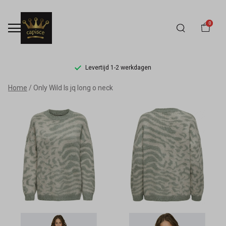
0
Levertijd 1-2 werkdagen
Only
Home
Only Wild ls jq long o neck
Wild
ls
jq
long
o
neck