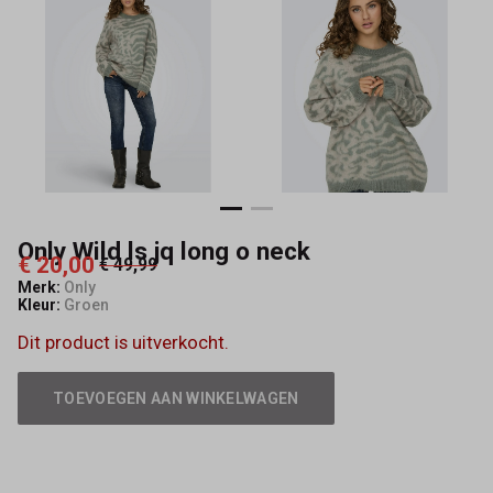
-
Capisce
Mode
Only Wild ls jq long o neck
€ 20,00
€ 49,99
Merk:
Only
Kleur:
Groen
Dit product is uitverkocht.
TOEVOEGEN AAN WINKELWAGEN