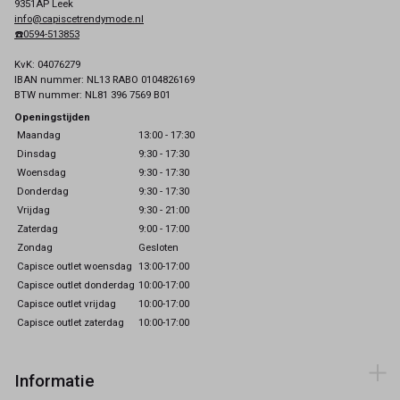
9351AP Leek
info@capiscetrendymode.nl
☎️0594-513853
KvK: 04076279
IBAN nummer: NL13 RABO 0104826169
BTW nummer: NL81 396 7569 B01
Openingstijden
Maandag
13:00 - 17:30
Dinsdag
9:30 - 17:30
Woensdag
9:30 - 17:30
Donderdag
9:30 - 17:30
Vrijdag
9:30 - 21:00
Zaterdag
9:00 - 17:00
Zondag
Gesloten
Capisce outlet woensdag
13:00-17:00
Capisce outlet donderdag
10:00-17:00
Capisce outlet vrijdag
10:00-17:00
Capisce outlet zaterdag
10:00-17:00
Informatie