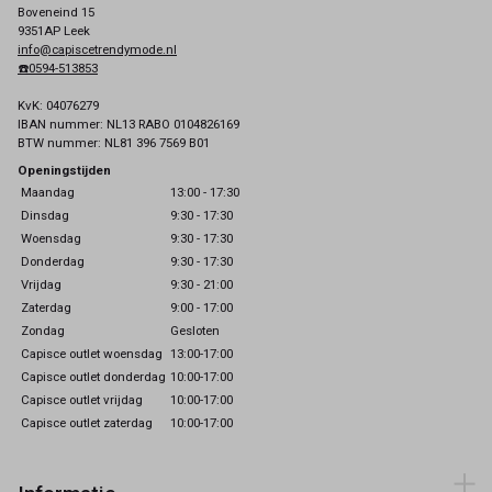
Boveneind 15
9351AP Leek
info@capiscetrendymode.nl
☎️0594-513853
KvK: 04076279
IBAN nummer: NL13 RABO 0104826169
BTW nummer: NL81 396 7569 B01
Openingstijden
Maandag
13:00 - 17:30
Dinsdag
9:30 - 17:30
Woensdag
9:30 - 17:30
Donderdag
9:30 - 17:30
Vrijdag
9:30 - 21:00
Zaterdag
9:00 - 17:00
Zondag
Gesloten
Capisce outlet woensdag
13:00-17:00
Capisce outlet donderdag
10:00-17:00
Capisce outlet vrijdag
10:00-17:00
Capisce outlet zaterdag
10:00-17:00