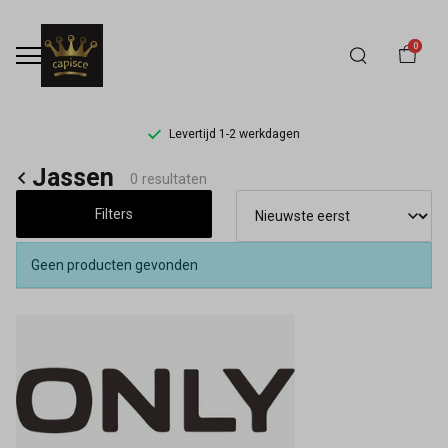
0
Levertijd 1-2 werkdagen
Jassen
Jassen
0 resultaten
-
Filters
Capisce
Geen producten gevonden
Mode