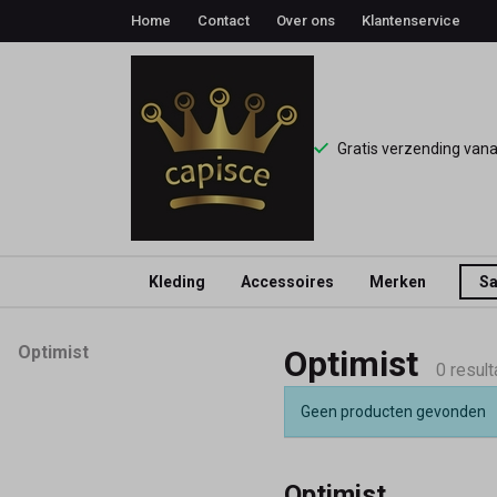
Home
Contact
Over ons
Klantenservice
Gratis verzending van
Kleding
Accessoires
Merken
Sa
Optimist
Optimist
Optimist
-
0 result
Geen producten gevonden
Capisce
Mode
Optimist