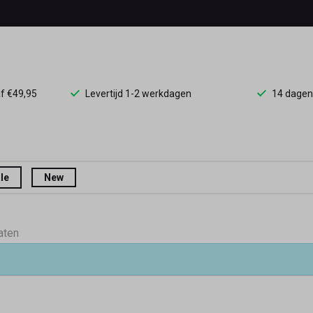
af €49,95
Levertijd 1-2 werkdagen
14 dagen
le
New
aten