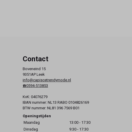
Contact
Boveneind 15
9351AP Leek
info@capiscetrendymode.nl
☎️0594-513853
KvK: 04076279
IBAN nummer: NL13 RABO 0104826169
BTW nummer: NL81 396 7569 B01
Openingstijden
Maandag
13:00 - 17:30
Dinsdag
9:30 - 17:30