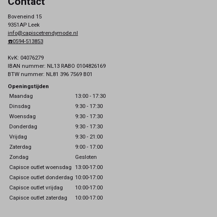
Contact
Boveneind 15
9351AP Leek
info@capiscetrendymode.nl
☎️0594-513853
KvK: 04076279
IBAN nummer: NL13 RABO 0104826169
BTW nummer: NL81 396 7569 B01
Openingstijden
Maandag
13:00 - 17:30
Dinsdag
9:30 - 17:30
Woensdag
9:30 - 17:30
Donderdag
9:30 - 17:30
Vrijdag
9:30 - 21:00
Zaterdag
9:00 - 17:00
Zondag
Gesloten
Capisce outlet woensdag
13:00-17:00
Capisce outlet donderdag
10:00-17:00
Capisce outlet vrijdag
10:00-17:00
Capisce outlet zaterdag
10:00-17:00