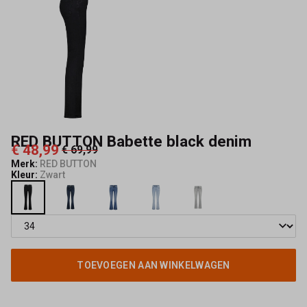
Mode
RED BUTTON Babette black denim
€ 48,99
€ 69,99
Merk:
RED BUTTON
Kleur:
Zwart
TOEVOEGEN AAN WINKELWAGEN