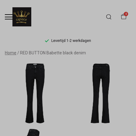
0
Levertijd 1-2 werkdagen
RED
Home
RED BUTTON Babette black denim
BUTTON
Babette
black
denim
-
Capisce