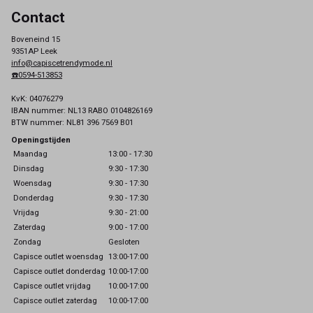
Contact
Boveneind 15
9351AP Leek
info@capiscetrendymode.nl
☎️0594-513853
KvK: 04076279
IBAN nummer: NL13 RABO 0104826169
BTW nummer: NL81 396 7569 B01
Openingstijden
Maandag
13:00 - 17:30
Dinsdag
9:30 - 17:30
Woensdag
9:30 - 17:30
Donderdag
9:30 - 17:30
Vrijdag
9:30 - 21:00
Zaterdag
9:00 - 17:00
Zondag
Gesloten
Capisce outlet woensdag
13:00-17:00
Capisce outlet donderdag
10:00-17:00
Capisce outlet vrijdag
10:00-17:00
Capisce outlet zaterdag
10:00-17:00