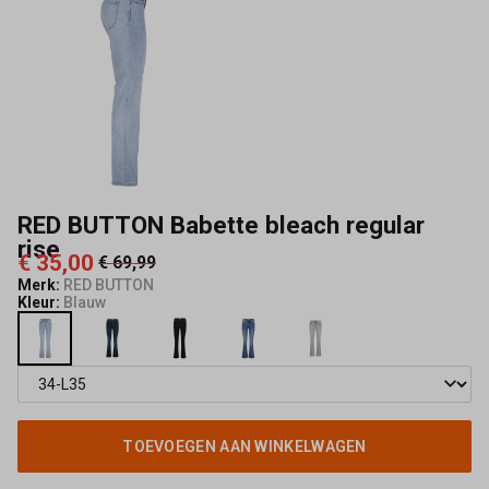
Capisce
Mode
RED BUTTON Babette bleach regular
rise
€ 35,00
€ 69,99
Merk:
RED BUTTON
Kleur:
Blauw
TOEVOEGEN AAN WINKELWAGEN