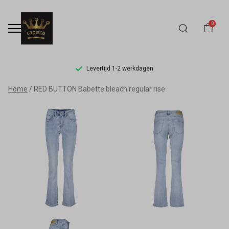
0
Levertijd 1-2 werkdagen
RED
Home
RED BUTTON Babette bleach regular rise
BUTTON
Babette
bleach
regular
rise
-