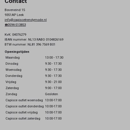
Contact
Boveneind 15
9351AP Leek
info@capiscetrendymode.nl
☎️0594-513853
KvK: 04076279
IBAN nummer: NL13 RABO 0104826169
BTW nummer: NL81 396 7569 B01
Openingstijden
Maandag
13:00 - 17:30
Dinsdag
9:30 - 17:30
Woensdag
9:30 - 17:30
Donderdag
9:30 - 17:30
Vrijdag
9:30 - 21:00
Zaterdag
9:00 - 17:00
Zondag
Gesloten
Capisce outlet woensdag
13:00-17:00
Capisce outlet donderdag
10:00-17:00
Capisce outlet vrijdag
10:00-17:00
Capisce outlet zaterdag
10:00-17:00