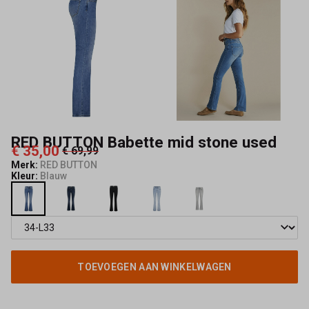
Capisce
Mode
RED BUTTON Babette mid stone used
€ 35,00
€ 69,99
Merk:
RED BUTTON
Kleur:
Blauw
TOEVOEGEN AAN WINKELWAGEN