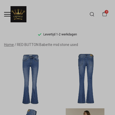
0
Levertijd 1-2 werkdagen
RED
Home
RED BUTTON Babette mid stone used
BUTTON
Babette
mid
stone
used
-