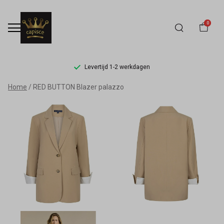
0
Levertijd 1-2 werkdagen
RED
Home
RED BUTTON Blazer palazzo
BUTTON
Blazer
palazzo
-
Capisce
Mode