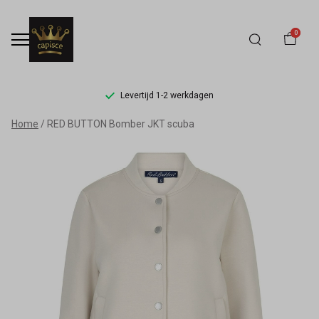
0
Levertijd 1-2 werkdagen
RED
Home
RED BUTTON Bomber JKT scuba
BUTTON
Bomber
JKT
scuba
-
Capisce