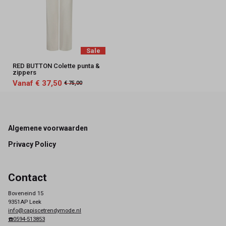
Sale
RED BUTTON Colette punta &
zippers
Vanaf € 37,50
€ 75,00
Footer
Algemene voorwaarden
Privacy Policy
Contact
Boveneind 15
9351AP Leek
info@capiscetrendymode.nl
☎️0594-513853