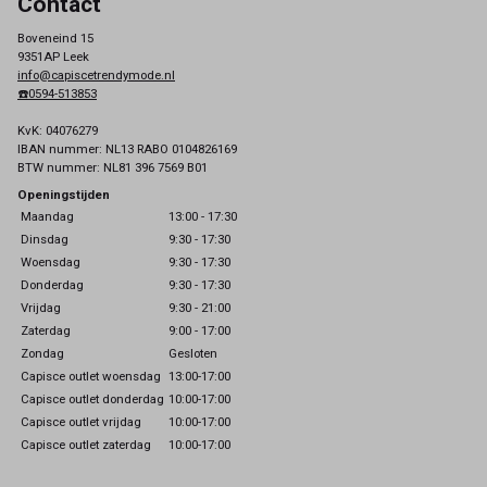
Contact
Boveneind 15
9351AP Leek
info@capiscetrendymode.nl
☎️0594-513853
KvK: 04076279
IBAN nummer: NL13 RABO 0104826169
BTW nummer: NL81 396 7569 B01
Openingstijden
Maandag
13:00 - 17:30
Dinsdag
9:30 - 17:30
Woensdag
9:30 - 17:30
Donderdag
9:30 - 17:30
Vrijdag
9:30 - 21:00
Zaterdag
9:00 - 17:00
Zondag
Gesloten
Capisce outlet woensdag
13:00-17:00
Capisce outlet donderdag
10:00-17:00
Capisce outlet vrijdag
10:00-17:00
Capisce outlet zaterdag
10:00-17:00