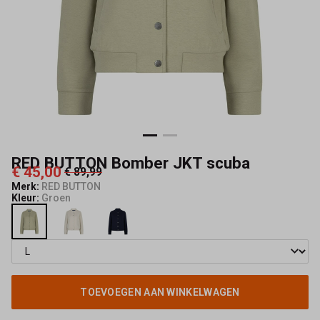
Mode
RED BUTTON Bomber JKT scuba
€ 45,00
€ 89,99
Merk:
RED BUTTON
Kleur:
Groen
TOEVOEGEN AAN WINKELWAGEN