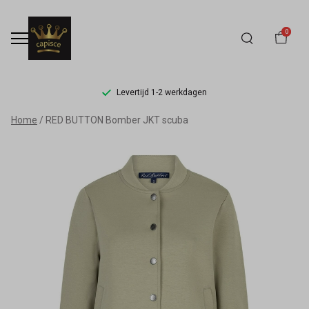
0
Levertijd 1-2 werkdagen
RED
Home
RED BUTTON Bomber JKT scuba
BUTTON
Bomber
JKT
scuba
-
Capisce