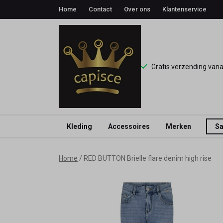
Home
Contact
Over ons
Klantenservice
Gratis verzending van
Kleding
Accessoires
Merken
Sa
RED
Home
RED BUTTON Brielle flare denim high rise
BUTTON
Brielle
flare