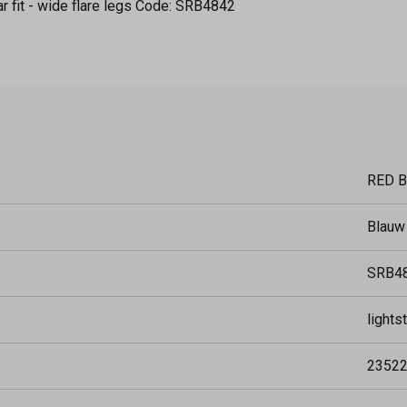
ar fit - wide flare legs Code: SRB4842
RED 
Blauw
SRB4
lights
2352