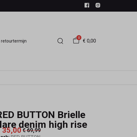
0
€ 0,00
 retourtermijn
RED BUTTON Brielle
flare denim high rise
 35,00
€ 69,99