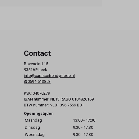
Contact
Boveneind 15
9351AP Leek
info@capiscetrendymode.nl
☎️0594-513853
KvK: 04076279
IBAN nummer: NL13 RABO 0104826169
BTW nummer: NL81 396 7569 B01
Openingstijden
Maandag
13:00 - 17:30
Dinsdag
9:30 - 17:30
Woensdag
9:30 - 17:30