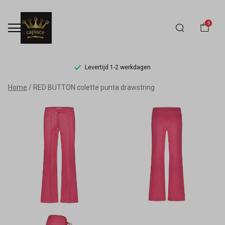
0
Levertijd 1-2 werkdagen
RED
Home
RED BUTTON colette punta drawstring
BUTTON
colette
punta
drawstring
-
Capisce