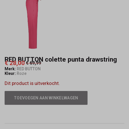
Mode
RED BUTTON colette punta drawstring
€ 28,00
€ 69,99
Merk:
RED BUTTON
Kleur:
Roze
Dit product is uitverkocht.
TOEVOEGEN AAN WINKELWAGEN