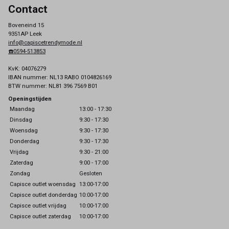
Contact
Boveneind 15
9351AP Leek
info@capiscetrendymode.nl
☎️0594-513853
KvK: 04076279
IBAN nummer: NL13 RABO 0104826169
BTW nummer: NL81 396 7569 B01
Openingstijden
Maandag
13:00 - 17:30
Dinsdag
9:30 - 17:30
Woensdag
9:30 - 17:30
Donderdag
9:30 - 17:30
Vrijdag
9:30 - 21:00
Zaterdag
9:00 - 17:00
Zondag
Gesloten
Capisce outlet woensdag
13:00-17:00
Capisce outlet donderdag
10:00-17:00
Capisce outlet vrijdag
10:00-17:00
Capisce outlet zaterdag
10:00-17:00