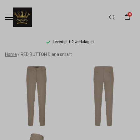
0
Levertijd 1-2 werkdagen
RED
Home
RED BUTTON Diana smart
BUTTON
Diana
smart
-
Capisce
Mode