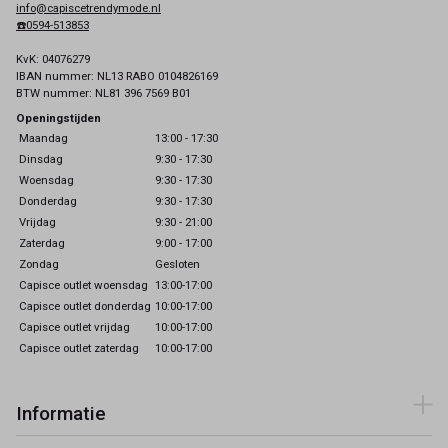
info@capiscetrendymode.nl
☎️0594-513853
KvK: 04076279
IBAN nummer: NL13 RABO 0104826169
BTW nummer: NL81 396 7569 B01
Openingstijden
Maandag
13:00 - 17:30
Dinsdag
9:30 - 17:30
Woensdag
9:30 - 17:30
Donderdag
9:30 - 17:30
Vrijdag
9:30 - 21:00
Zaterdag
9:00 - 17:00
Zondag
Gesloten
Capisce outlet woensdag
13:00-17:00
Capisce outlet donderdag
10:00-17:00
Capisce outlet vrijdag
10:00-17:00
Capisce outlet zaterdag
10:00-17:00
Informatie