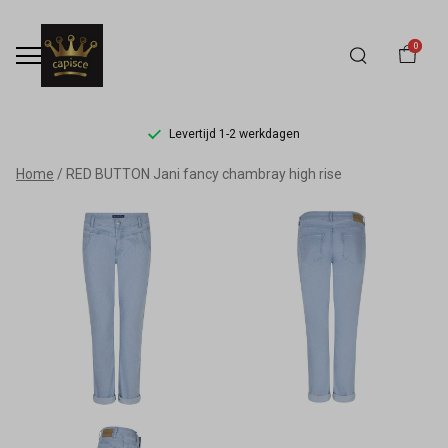
0
Levertijd 1-2 werkdagen
RED
Home
RED BUTTON Jani fancy chambray high rise
BUTTON
Jani
fancy
chambray
high
rise