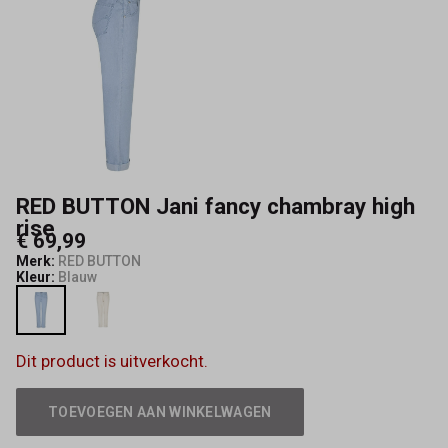
-
Capisce
Mode
RED BUTTON Jani fancy chambray high
rise
€ 69,99
Merk:
RED BUTTON
Kleur:
Blauw
Dit product is uitverkocht.
TOEVOEGEN AAN WINKELWAGEN