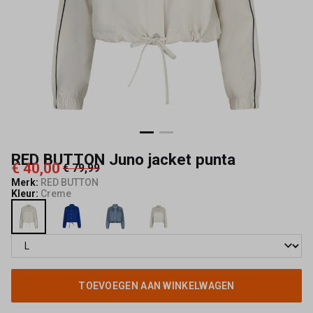
Mode
RED BUTTON Juno jacket punta
€ 40,00
€ 79,99
Merk:
RED BUTTON
Kleur:
Creme
TOEVOEGEN AAN WINKELWAGEN