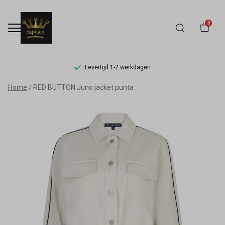
0
Levertijd 1-2 werkdagen
RED
Home
RED BUTTON Juno jacket punta
BUTTON
Juno
jacket
punta
-
Capisce