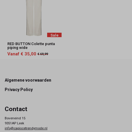
Sale
RED BUTTON Colette punta
piping wide
Vanaf € 35,00
€ 69,99
Footer
Algemene voorwaarden
Privacy Policy
Contact
Boveneind 15
9351AP Leek
info@capiscetrendymode.nl