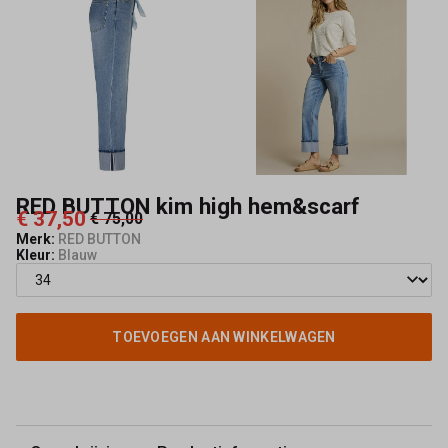
Mode
RED BUTTON kim high hem&scarf
€ 37,50
€ 75,00
Merk:
RED BUTTON
Kleur:
Blauw
TOEVOEGEN AAN WINKELWAGEN