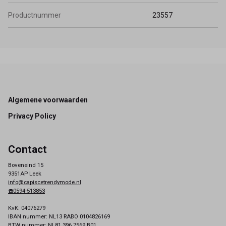
Productnummer
23557
Footer
Algemene voorwaarden
Privacy Policy
Contact
Boveneind 15
9351AP Leek
info@capiscetrendymode.nl
☎️0594-513853
KvK: 04076279
IBAN nummer: NL13 RABO 0104826169
BTW nummer: NL81 396 7569 B01