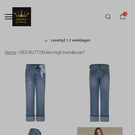
0
Levertijd 1-2 werkdagen
RED
Home
RED BUTTON kim high hem&scarf
BUTTON
kim
high
hem&scarf
-
Capisce