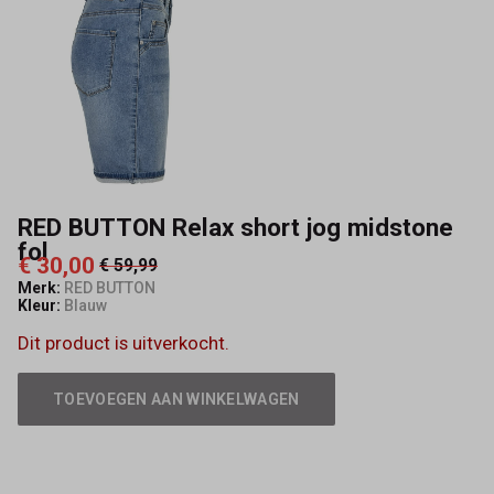
-
Capisce
Mode
RED BUTTON Relax short jog midstone
fol
€ 30,00
€ 59,99
Merk:
RED BUTTON
Kleur:
Blauw
Dit product is uitverkocht.
TOEVOEGEN AAN WINKELWAGEN