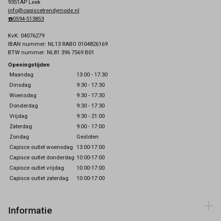
9351AP Leek
info@capiscetrendymode.nl
☎️0594-513853
KvK: 04076279
IBAN nummer: NL13 RABO 0104826169
BTW nummer: NL81 396 7569 B01
Openingstijden
Maandag
13:00 - 17:30
Dinsdag
9:30 - 17:30
Woensdag
9:30 - 17:30
Donderdag
9:30 - 17:30
Vrijdag
9:30 - 21:00
Zaterdag
9:00 - 17:00
Zondag
Gesloten
Capisce outlet woensdag
13:00-17:00
Capisce outlet donderdag
10:00-17:00
Capisce outlet vrijdag
10:00-17:00
Capisce outlet zaterdag
10:00-17:00
Informatie