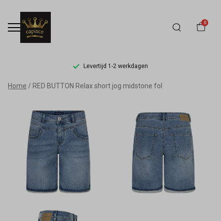
0
Levertijd 1-2 werkdagen
RED
Home
RED BUTTON Relax short jog midstone fol
BUTTON
Relax
short
jog
midstone
fol