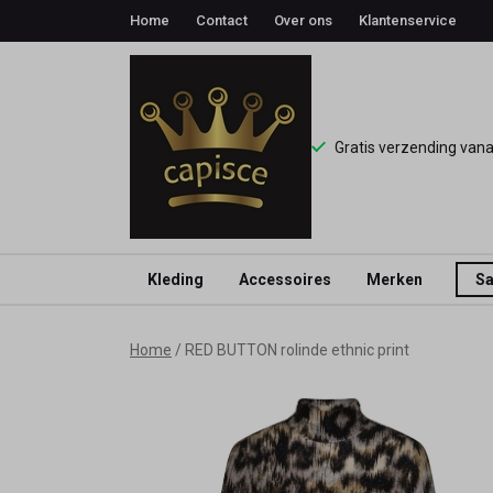
Home
Contact
Over ons
Klantenservice
Gratis verzending van
Kleding
Accessoires
Merken
Sa
RED
Home
RED BUTTON rolinde ethnic print
BUTTON
rolinde
ethnic