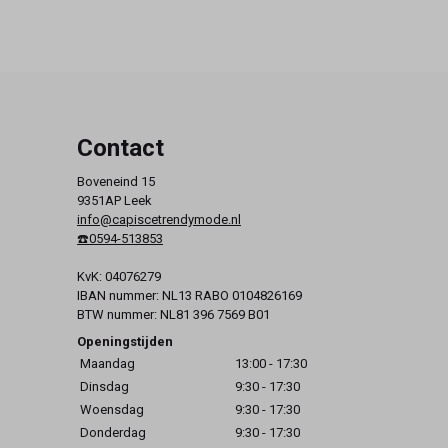
Contact
Boveneind 15
9351AP Leek
info@capiscetrendymode.nl
☎️0594-513853
KvK: 04076279
IBAN nummer: NL13 RABO 0104826169
BTW nummer: NL81 396 7569 B01
Openingstijden
Maandag
13:00 - 17:30
Dinsdag
9:30 - 17:30
Woensdag
9:30 - 17:30
Donderdag
9:30 - 17:30