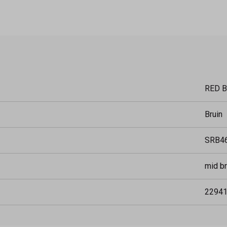
RED 
Bruin
SRB4
mid b
2294