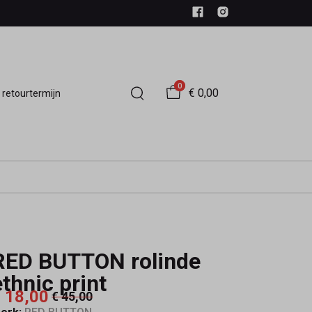
0
€ 0,00
 retourtermijn
RED BUTTON rolinde
ethnic print
 18,00
€ 45,00