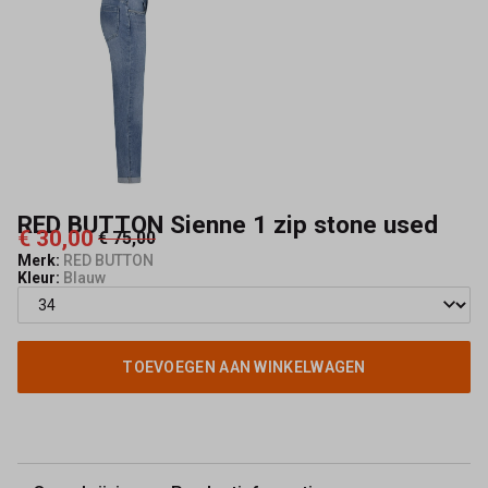
-
Capisce
Mode
RED BUTTON Sienne 1 zip stone used
€ 30,00
€ 75,00
Merk:
RED BUTTON
Kleur:
Blauw
TOEVOEGEN AAN WINKELWAGEN