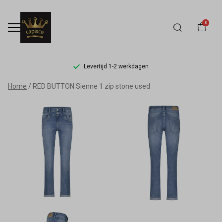
0
Levertijd 1-2 werkdagen
RED
Home
RED BUTTON Sienne 1 zip stone used
BUTTON
Sienne
1
zip
stone
used