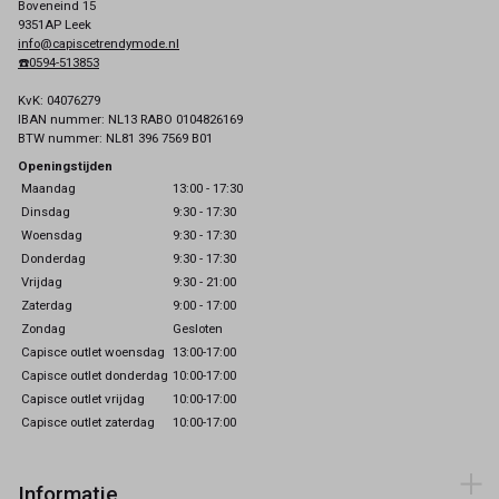
Boveneind 15
9351AP Leek
info@capiscetrendymode.nl
☎️0594-513853
KvK: 04076279
IBAN nummer: NL13 RABO 0104826169
BTW nummer: NL81 396 7569 B01
Openingstijden
Maandag
13:00 - 17:30
Dinsdag
9:30 - 17:30
Woensdag
9:30 - 17:30
Donderdag
9:30 - 17:30
Vrijdag
9:30 - 21:00
Zaterdag
9:00 - 17:00
Zondag
Gesloten
Capisce outlet woensdag
13:00-17:00
Capisce outlet donderdag
10:00-17:00
Capisce outlet vrijdag
10:00-17:00
Capisce outlet zaterdag
10:00-17:00
Informatie