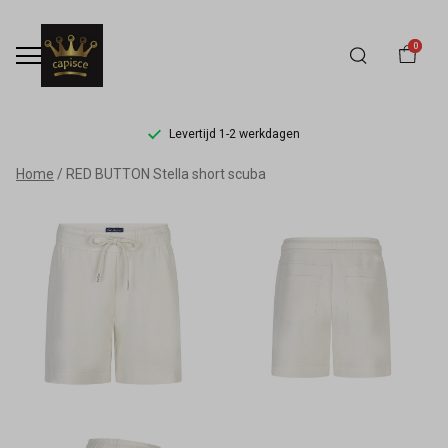
0
Levertijd 1-2 werkdagen
RED
Home
RED BUTTON Stella short scuba
BUTTON
Stella
short
scuba
-
Capisce