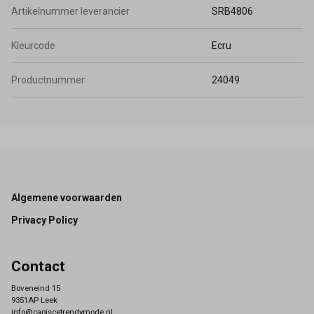
Artikelnummer leverancier
SRB4806
Kleurcode
Ecru
Productnummer
24049
Footer
Algemene voorwaarden
Privacy Policy
Contact
Boveneind 15
9351AP Leek
info@capiscetrendymode.nl