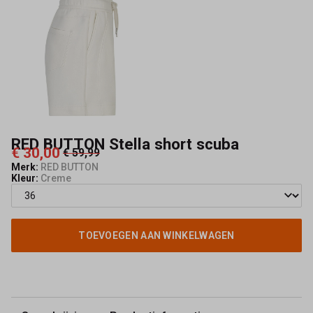
Mode
RED BUTTON Stella short scuba
€ 30,00
€ 59,99
Merk:
RED BUTTON
Kleur:
Creme
TOEVOEGEN AAN WINKELWAGEN