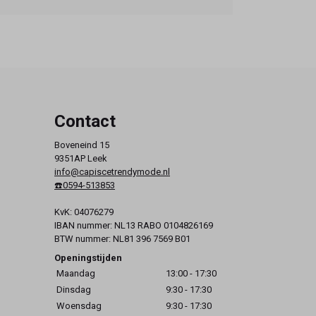
Contact
Boveneind 15
9351AP Leek
info@capiscetrendymode.nl
☎️0594-513853
KvK: 04076279
IBAN nummer: NL13 RABO 0104826169
BTW nummer: NL81 396 7569 B01
Openingstijden
Maandag
13:00 - 17:30
Dinsdag
9:30 - 17:30
Woensdag
9:30 - 17:30