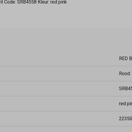
fit Code: SRB4558 Kleur: red pink
RED 
Rood
SRB4
red pi
2235