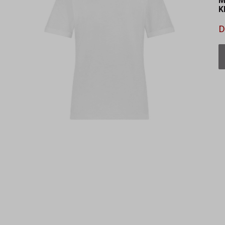
M
K
D