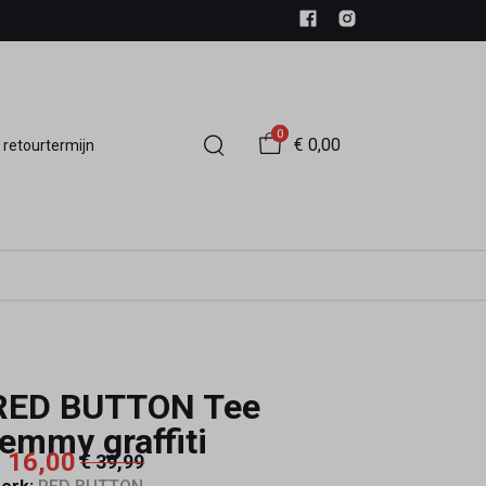
0
€ 0,00
 retourtermijn
RED BUTTON Tee
temmy graffiti
 16,00
€ 39,99