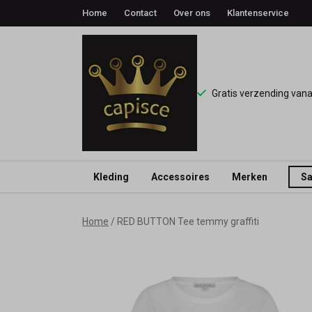
Home
Contact
Over ons
Klantenservice
Gratis verzending van
Kleding
Accessoires
Merken
Sa
RED
Home
RED BUTTON Tee temmy graffiti
BUTTON
Tee
temmy