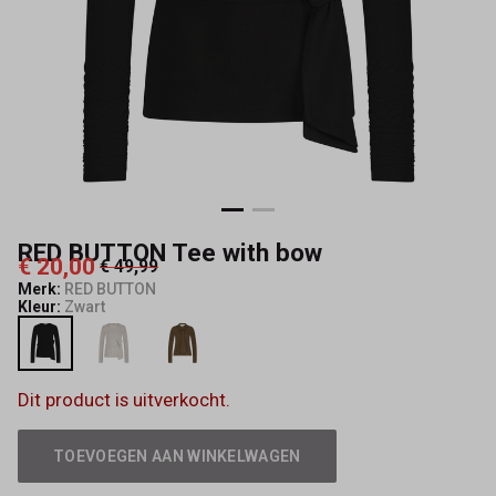
Mode
RED BUTTON Tee with bow
€ 20,00
€ 49,99
Merk:
RED BUTTON
Kleur:
Zwart
Dit product is uitverkocht.
TOEVOEGEN AAN WINKELWAGEN