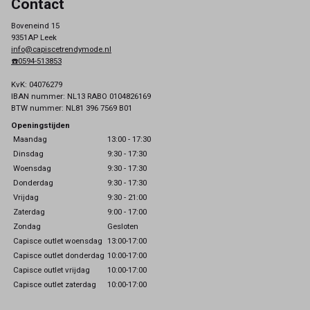
Contact
Boveneind 15
9351AP Leek
info@capiscetrendymode.nl
☎️0594-513853
KvK: 04076279
IBAN nummer: NL13 RABO 0104826169
BTW nummer: NL81 396 7569 B01
Openingstijden
Maandag
13:00 - 17:30
Dinsdag
9:30 - 17:30
Woensdag
9:30 - 17:30
Donderdag
9:30 - 17:30
Vrijdag
9:30 - 21:00
Zaterdag
9:00 - 17:00
Zondag
Gesloten
Capisce outlet woensdag
13:00-17:00
Capisce outlet donderdag
10:00-17:00
Capisce outlet vrijdag
10:00-17:00
Capisce outlet zaterdag
10:00-17:00