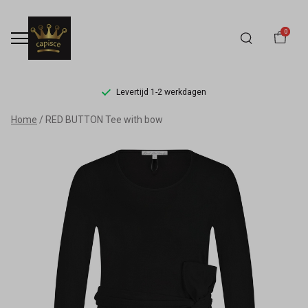
0
Levertijd 1-2 werkdagen
RED
Home
RED BUTTON Tee with bow
BUTTON
Tee
with
bow
-
Capisce