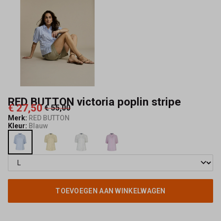
Mode
RED BUTTON victoria poplin stripe
€ 27,50
€ 55,00
Merk:
RED BUTTON
Kleur:
Blauw
TOEVOEGEN AAN WINKELWAGEN