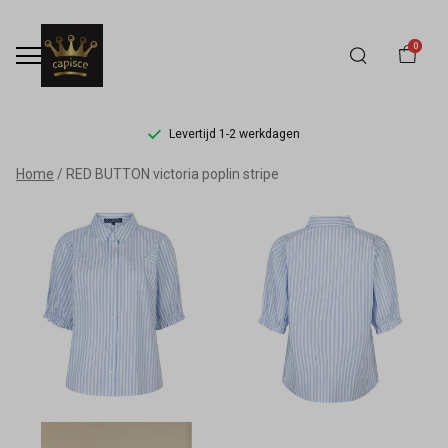
0
Levertijd 1-2 werkdagen
RED
Home
RED BUTTON victoria poplin stripe
BUTTON
victoria
poplin
stripe
-
Capisce