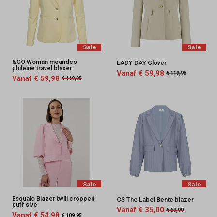
Sale
Sale
&CO Woman meandco
LADY DAY Clover
phileine travel blaxer
Vanaf € 59,98
€ 119,95
Vanaf € 59,98
€ 119,95
Sale
Sale
Esqualo Blazer twill cropped
CS The Label Bente blazer
puff slve
Vanaf € 35,00
€ 69,99
Vanaf € 54,98
€ 109,95