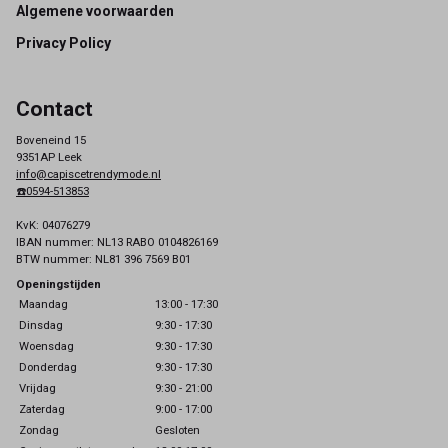
Footer
Algemene voorwaarden
Privacy Policy
Contact
Boveneind 15
9351AP Leek
info@capiscetrendymode.nl
☎️0594-513853
KvK: 04076279
IBAN nummer: NL13 RABO 0104826169
BTW nummer: NL81 396 7569 B01
Openingstijden
Maandag
13:00 - 17:30
Dinsdag
9:30 - 17:30
Woensdag
9:30 - 17:30
Donderdag
9:30 - 17:30
Vrijdag
9:30 - 21:00
Zaterdag
9:00 - 17:00
Zondag
Gesloten