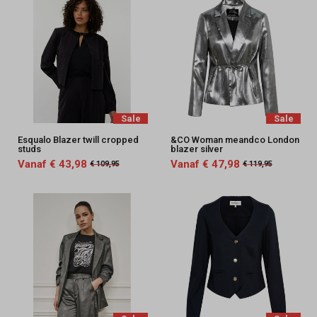
Sale
Sale
Esqualo Blazer twill cropped
&CO Woman meandco London
studs
blazer silver
Vanaf € 43,98
Vanaf € 47,98
€ 109,95
€ 119,95