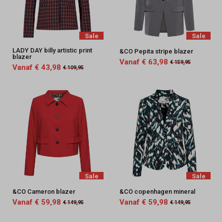
Sale
Sale
LADY DAY billy artistic print
&CO Pepita stripe blazer
blazer
Vanaf € 63,98
€ 159,95
Vanaf € 43,98
€ 109,95
Sale
Sale
&CO Cameron blazer
&CO copenhagen mineral
Vanaf € 59,98
Vanaf € 59,98
€ 149,95
€ 149,95