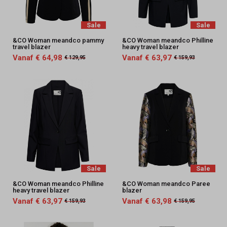
Sale
Sale
&CO Woman meandco pammy
&CO Woman meandco Philline
travel blazer
heavy travel blazer
Vanaf € 64,98
Vanaf € 63,97
€ 129,95
€ 159,93
Sale
Sale
&CO Woman meandco Philline
&CO Woman meandco Paree
heavy travel blazer
blazer
Vanaf € 63,97
Vanaf € 63,98
€ 159,93
€ 159,95