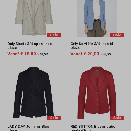
Sale
Sale
Only Siesta 3/4 open linen
Only Solvi life 3/4 linen bl
blazer
blazer
Vanaf € 18,00
Vanaf € 20,00
€ 44,99
€ 49,99
Sale
Sale
LADY DAY Jennifer Blue
RED BUTTON Blazer babs
blazer
punta 61cm