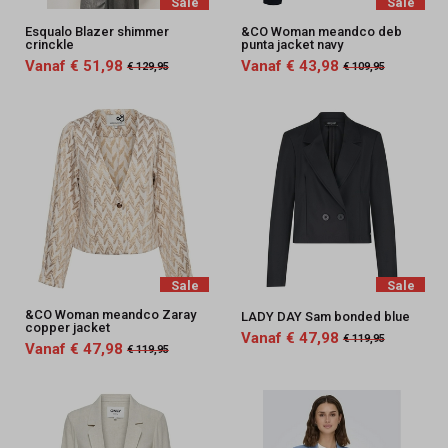
Sale
Sale
Esqualo Blazer shimmer
&CO Woman meandco deb
crinckle
punta jacket navy
Vanaf € 51,98
Vanaf € 43,98
€ 129,95
€ 109,95
Sale
Sale
&CO Woman meandco Zaray
LADY DAY Sam bonded blue
copper jacket
Vanaf € 47,98
€ 119,95
Vanaf € 47,98
€ 119,95