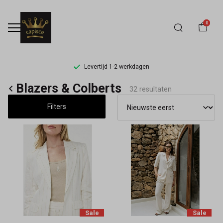
0
Levertijd 1-2 werkdagen
Blazers
Blazers & Colberts
32 resultaten
&
Filters
Colberts
-
Capisce
Mode
Sale
Sale