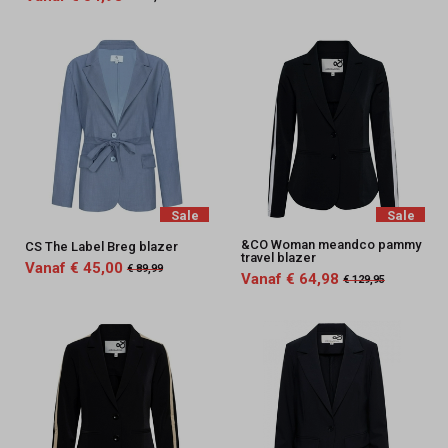
Sale
Sale
&CO Woman meandco pammy
CS The Label Breg blazer
travel blazer
Vanaf € 45,00
€ 89,99
Vanaf € 64,98
€ 129,95