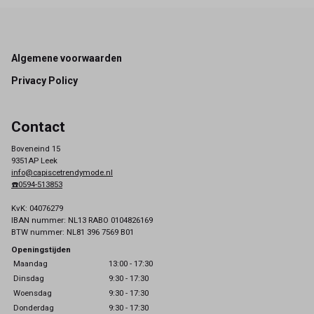
Footer
Algemene voorwaarden
Privacy Policy
Contact
Boveneind 15
9351AP Leek
info@capiscetrendymode.nl
☎️0594-513853
KvK: 04076279
IBAN nummer: NL13 RABO 0104826169
BTW nummer: NL81 396 7569 B01
Openingstijden
Maandag
13:00 - 17:30
Dinsdag
9:30 - 17:30
Woensdag
9:30 - 17:30
Donderdag
9:30 - 17:30