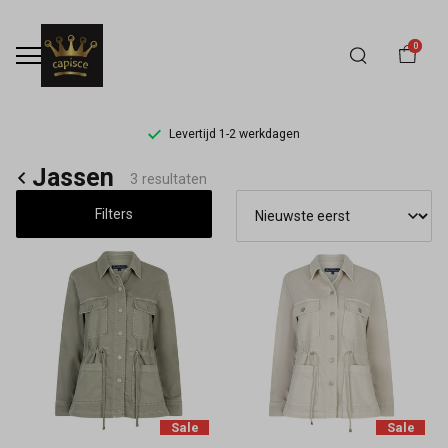
0
Levertijd 1-2 werkdagen
Jassen
Jassen
3 resultaten
-
Filters
Capisce
Mode
Sale
Sale