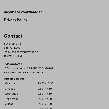
Footer
Algemene voorwaarden
Privacy Policy
Contact
Boveneind 15
9351AP Leek
info@capiscetrendymode.nl
☎️0594-513853
KvK: 04076279
IBAN nummer: NL13 RABO 0104826169
BTW nummer: NL81 396 7569 B01
Openingstijden
Maandag
13:00 - 17:30
Dinsdag
9:30 - 17:30
Woensdag
9:30 - 17:30
Donderdag
9:30 - 17:30
Vrijdag
9:30 - 21:00
Zaterdag
9:00 - 17:00