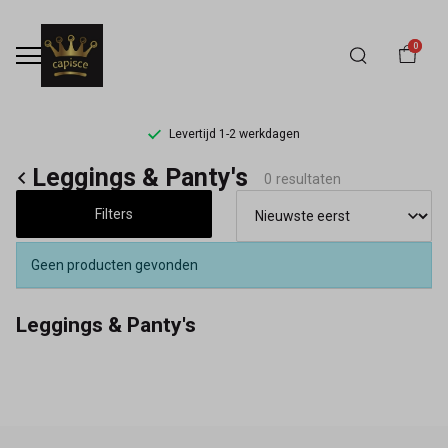
0
Levertijd 1-2 werkdagen
Leggings
Leggings & Panty's
0 resultaten
&
Filters
Panty's
Geen producten gevonden
-
Leggings & Panty's
Capisce
Mode