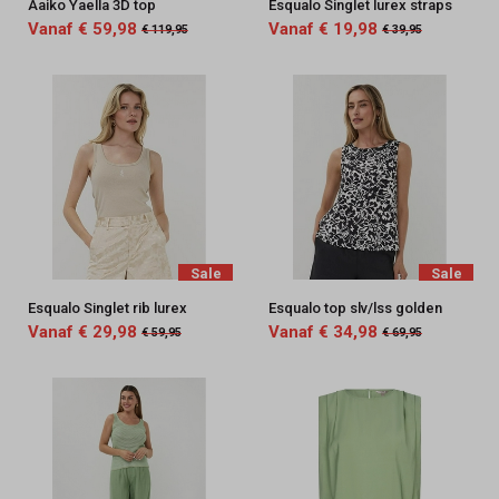
Aaiko Yaella 3D top
Esqualo Singlet lurex straps
Vanaf € 59,98
Vanaf € 19,98
€ 119,95
€ 39,95
Sale
Sale
Esqualo Singlet rib lurex
Esqualo top slv/lss golden
Vanaf € 29,98
Vanaf € 34,98
€ 59,95
€ 69,95