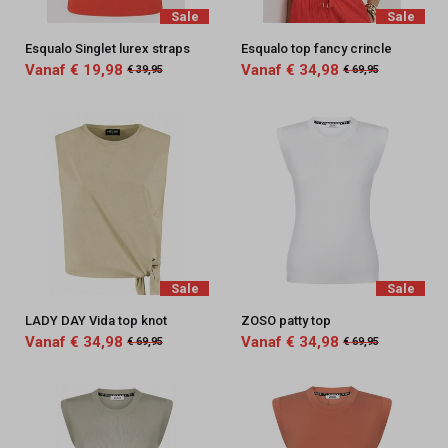
Sale
Sale
Esqualo Singlet lurex straps
Esqualo top fancy crincle
Vanaf € 19,98
Vanaf € 34,98
€ 39,95
€ 69,95
Sale
Sale
LADY DAY Vida top knot
ZOSO patty top
Vanaf € 34,98
Vanaf € 34,98
€ 69,95
€ 69,95