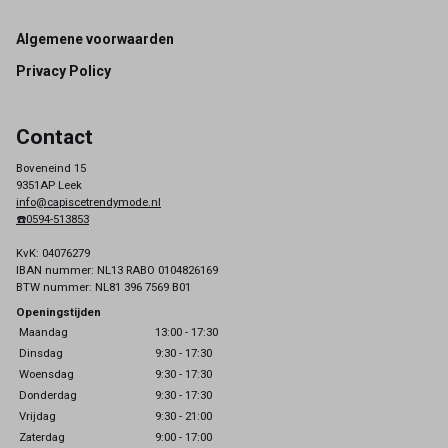
Footer
Algemene voorwaarden
Privacy Policy
Contact
Boveneind 15
9351AP Leek
info@capiscetrendymode.nl
☎️0594-513853
KvK: 04076279
IBAN nummer: NL13 RABO 0104826169
BTW nummer: NL81 396 7569 B01
Openingstijden
Maandag
13:00 - 17:30
Dinsdag
9:30 - 17:30
Woensdag
9:30 - 17:30
Donderdag
9:30 - 17:30
Vrijdag
9:30 - 21:00
Zaterdag
9:00 - 17:00