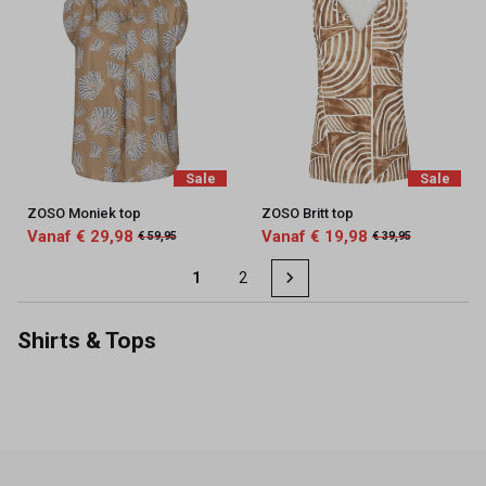
Sale
Sale
ZOSO Moniek top
ZOSO Britt top
Vanaf € 29,98
Vanaf € 19,98
€ 59,95
€ 39,95
1
2
Shirts & Tops