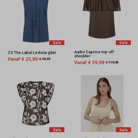
Sale
Sale
Aaiko Caprice top off
CS The Label Lirdona gilet
shoulder
Vanaf € 25,00
€ 49,99
Vanaf € 59,98
€ 119,95
Sale
Sale