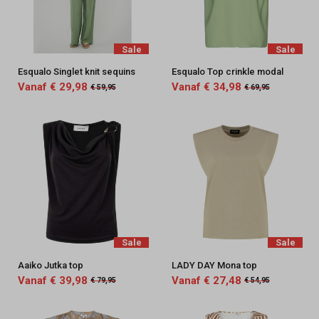
Sale
Sale
Esqualo Singlet knit sequins
Esqualo Top crinkle modal
Vanaf € 29,98
Vanaf € 34,98
€ 59,95
€ 69,95
Sale
Sale
Aaiko Jutka top
LADY DAY Mona top
Vanaf € 39,98
Vanaf € 27,48
€ 79,95
€ 54,95