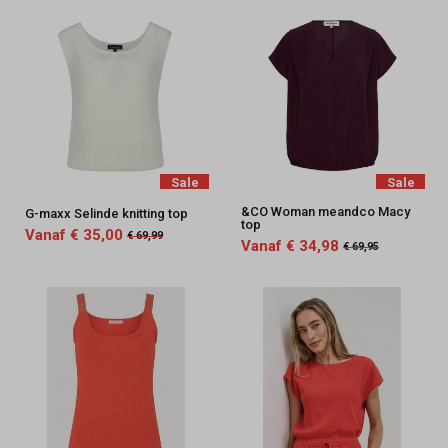
Sale
Sale
&CO Woman meandco Macy
G-maxx Selinde knitting top
top
Vanaf € 35,00
€ 69,99
Vanaf € 34,98
€ 69,95