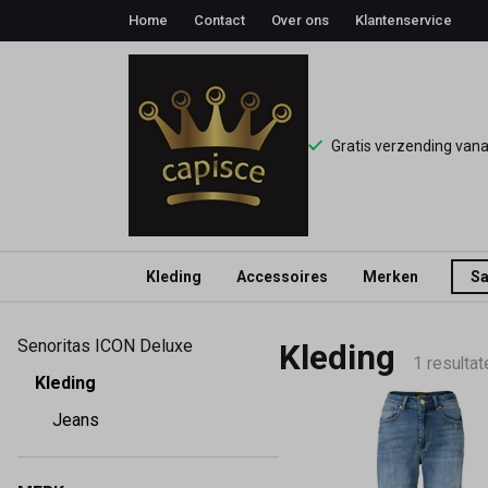
Home
Contact
Over ons
Klantenservice
Gratis verzending van
Kleding
Accessoires
Merken
Sa
Kleding
Senoritas ICON Deluxe
Kleding
-
1 resultat
Kleding
Capisce
Jeans
Mode