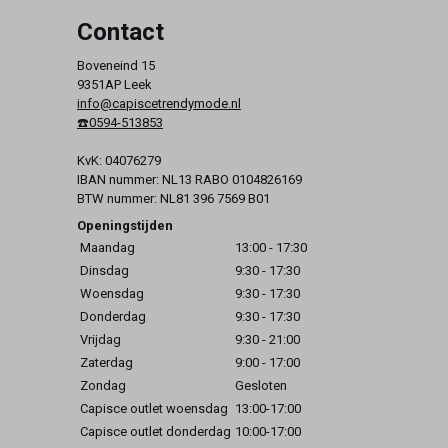
Contact
Boveneind 15
9351AP Leek
info@capiscetrendymode.nl
☎️0594-513853
KvK: 04076279
IBAN nummer: NL13 RABO 0104826169
BTW nummer: NL81 396 7569 B01
Openingstijden
Maandag
13:00 - 17:30
Dinsdag
9:30 - 17:30
Woensdag
9:30 - 17:30
Donderdag
9:30 - 17:30
Vrijdag
9:30 - 21:00
Zaterdag
9:00 - 17:00
Zondag
Gesloten
Capisce outlet woensdag
13:00-17:00
Capisce outlet donderdag
10:00-17:00