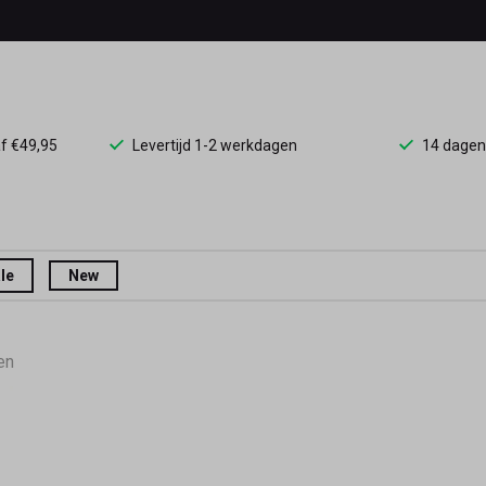
af €49,95
Levertijd 1-2 werkdagen
14 dagen
le
New
en