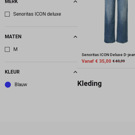
MERK
Kies een Merk om op te filteren
Senoritas ICON deluxe
MATEN
Kies een Maten om op te filteren
M
Senoritas ICON Deluxe D-jea
Vanaf € 35,00
€ 69,99
KLEUR
Kies een Kleur om op te filteren
Kleding
Blauw