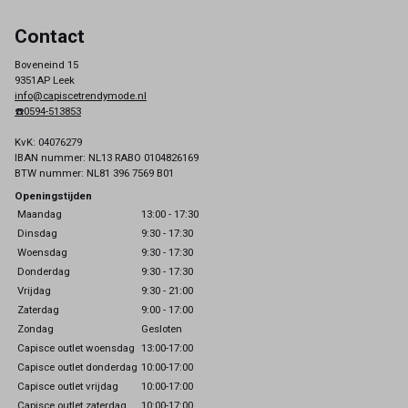
Contact
Boveneind 15
9351AP Leek
info@capiscetrendymode.nl
☎️0594-513853
KvK: 04076279
IBAN nummer: NL13 RABO 0104826169
BTW nummer: NL81 396 7569 B01
Openingstijden
Maandag
13:00 - 17:30
Dinsdag
9:30 - 17:30
Woensdag
9:30 - 17:30
Donderdag
9:30 - 17:30
Vrijdag
9:30 - 21:00
Zaterdag
9:00 - 17:00
Zondag
Gesloten
Capisce outlet woensdag
13:00-17:00
Capisce outlet donderdag
10:00-17:00
Capisce outlet vrijdag
10:00-17:00
Capisce outlet zaterdag
10:00-17:00