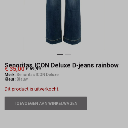
Capisce
Mode
Senoritas ICON Deluxe D-jeans rainbow
€ 35,00
€ 69,99
Merk:
Senoritas ICON Deluxe
Kleur:
Blauw
Dit product is uitverkocht.
TOEVOEGEN AAN WINKELWAGEN