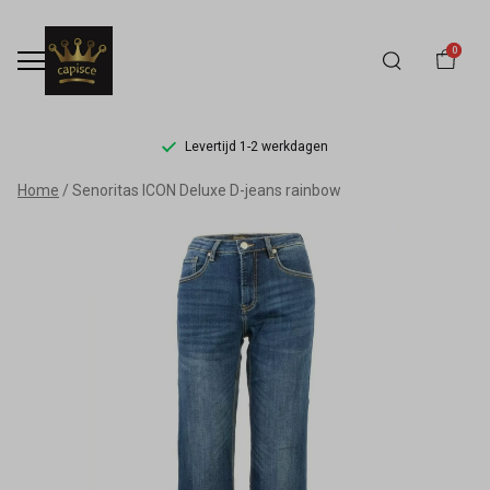
0
Levertijd 1-2 werkdagen
Senoritas
Home
Senoritas ICON Deluxe D-jeans rainbow
ICON
Deluxe
D-
jeans
rainbow
-