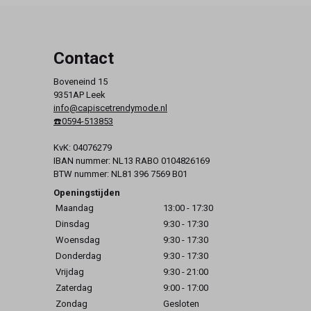
Contact
Boveneind 15
9351AP Leek
info@capiscetrendymode.nl
☎️0594-513853
KvK: 04076279
IBAN nummer: NL13 RABO 0104826169
BTW nummer: NL81 396 7569 B01
Openingstijden
Maandag
13:00 - 17:30
Dinsdag
9:30 - 17:30
Woensdag
9:30 - 17:30
Donderdag
9:30 - 17:30
Vrijdag
9:30 - 21:00
Zaterdag
9:00 - 17:00
Zondag
Gesloten