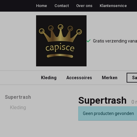
Home
Contact
Over ons
Klantenservice
Gratis verzending van
Kleding
Accessoires
Merken
Sa
Supertrash
Supertrash
Supertrash
-
0 
Kleding
Geen producten gevonden
Capisce
Mode