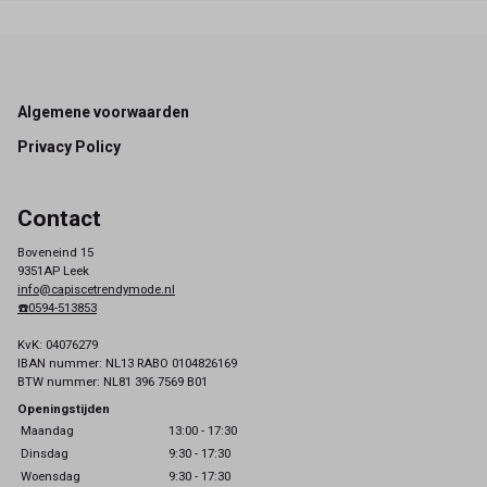
Footer
Algemene voorwaarden
Privacy Policy
Contact
Boveneind 15
9351AP Leek
info@capiscetrendymode.nl
☎️0594-513853
KvK: 04076279
IBAN nummer: NL13 RABO 0104826169
BTW nummer: NL81 396 7569 B01
Openingstijden
Maandag
13:00 - 17:30
Dinsdag
9:30 - 17:30
Woensdag
9:30 - 17:30