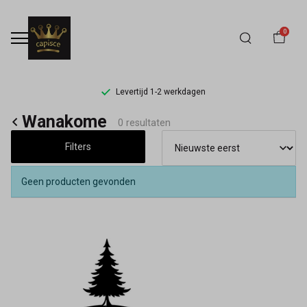
0
Levertijd 1-2 werkdagen
Wanakome
Wanakome
0 resultaten
-
Filters
Capisce
Geen producten gevonden
Mode