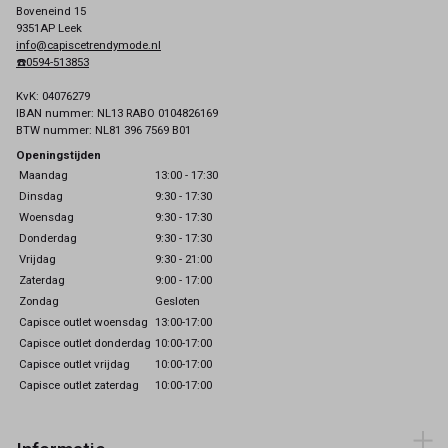
Boveneind 15
9351AP Leek
info@capiscetrendymode.nl
☎️0594-513853
KvK: 04076279
IBAN nummer: NL13 RABO 0104826169
BTW nummer: NL81 396 7569 B01
Openingstijden
Maandag
13:00 - 17:30
Dinsdag
9:30 - 17:30
Woensdag
9:30 - 17:30
Donderdag
9:30 - 17:30
Vrijdag
9:30 - 21:00
Zaterdag
9:00 - 17:00
Zondag
Gesloten
Capisce outlet woensdag
13:00-17:00
Capisce outlet donderdag
10:00-17:00
Capisce outlet vrijdag
10:00-17:00
Capisce outlet zaterdag
10:00-17:00