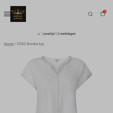
0
Levertijd 1-2 werkdagen
ZOSO
Home
ZOSO Annika top
Annika
top
-
Capisce
Mode