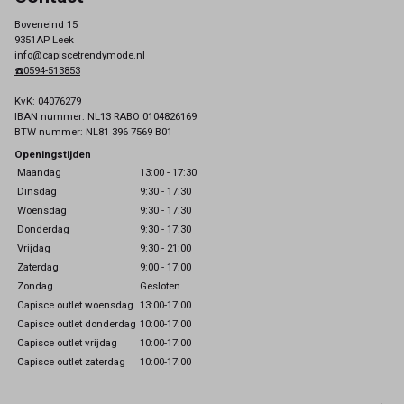
Boveneind 15
9351AP Leek
info@capiscetrendymode.nl
☎️0594-513853
KvK: 04076279
IBAN nummer: NL13 RABO 0104826169
BTW nummer: NL81 396 7569 B01
Openingstijden
Maandag
13:00 - 17:30
Dinsdag
9:30 - 17:30
Woensdag
9:30 - 17:30
Donderdag
9:30 - 17:30
Vrijdag
9:30 - 21:00
Zaterdag
9:00 - 17:00
Zondag
Gesloten
Capisce outlet woensdag
13:00-17:00
Capisce outlet donderdag
10:00-17:00
Capisce outlet vrijdag
10:00-17:00
Capisce outlet zaterdag
10:00-17:00