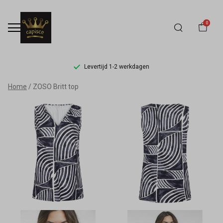
0
Levertijd 1-2 werkdagen
ZOSO
Home
ZOSO Britt top
Britt
top
-
Capisce
Mode