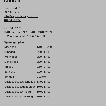
Contact
Boveneind 15
9351AP Leek
info@capiscetrendymode.nl
☎️0594-513853
KvK: 04076279
IBAN nummer: NL13 RABO 0104826169
BTW nummer: NL81 396 7569 B01
Openingstijden
Maandag
13:00 - 17:30
Dinsdag
9:30 - 17:30
Woensdag
9:30 - 17:30
Donderdag
9:30 - 17:30
Vrijdag
9:30 - 21:00
Zaterdag
9:00 - 17:00
Zondag
Gesloten
Capisce outlet woensdag
13:00-17:00
Capisce outlet donderdag
10:00-17:00
Capisce outlet vrijdag
10:00-17:00
Capisce outlet zaterdag
10:00-17:00