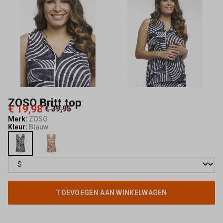
ZOSO Britt top
€ 19,98
€ 39,95
Merk:
ZOSO
Kleur:
Blauw
TOEVOEGEN AAN WINKELWAGEN