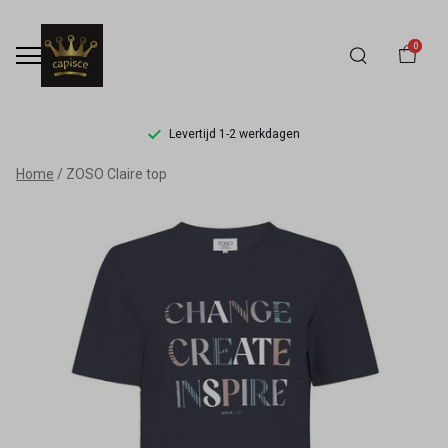
0
Levertijd 1-2 werkdagen
ZOSO
Home
ZOSO Claire top
Claire
top
-
Capisce
Mode