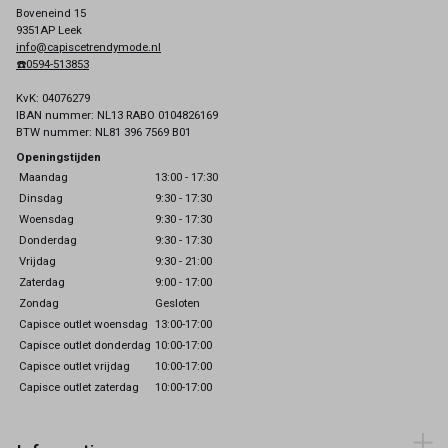
Boveneind 15
9351AP Leek
info@capiscetrendymode.nl
☎️0594-513853
KvK: 04076279
IBAN nummer: NL13 RABO 0104826169
BTW nummer: NL81 396 7569 B01
Openingstijden
Maandag
13:00 - 17:30
Dinsdag
9:30 - 17:30
Woensdag
9:30 - 17:30
Donderdag
9:30 - 17:30
Vrijdag
9:30 - 21:00
Zaterdag
9:00 - 17:00
Zondag
Gesloten
Capisce outlet woensdag
13:00-17:00
Capisce outlet donderdag
10:00-17:00
Capisce outlet vrijdag
10:00-17:00
Capisce outlet zaterdag
10:00-17:00