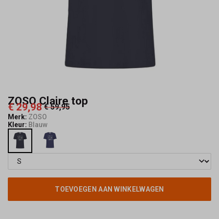
ZOSO Claire top
€ 29,98
€ 59,95
Merk:
ZOSO
Kleur:
Blauw
TOEVOEGEN AAN WINKELWAGEN