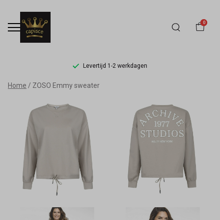
0
Levertijd 1-2 werkdagen
ZOSO
Home
ZOSO Emmy sweater
Emmy
sweater
-
Capisce
Mode